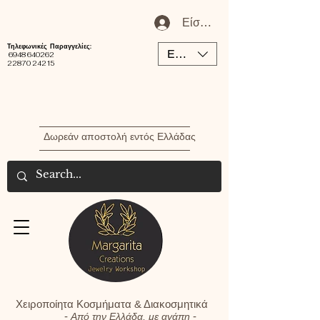
Είσοδος / Εγγραφή Μέλου
Τηλεφωνικές Παραγγελίες:
EUR (€)
6948 640262
22870 24215
Δωρεάν αποστολή εντός Ελλάδας
Χειροποίητα Κοσμήματα & Διακοσμητικά
-
-
Από την Ελλάδα, με αγάπη