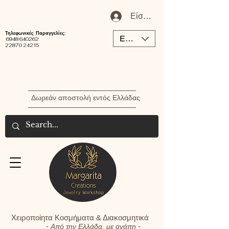
Είσοδος / Εγγραφή Μέλου
Τηλεφωνικές Παραγγελίες:
EUR (€)
6948 640262
22870 24215
Δωρεάν αποστολή εντός Ελλάδας
Χειροποίητα Κοσμήματα & Διακοσμητικά
-
-
Από την Ελλάδα, με αγάπη