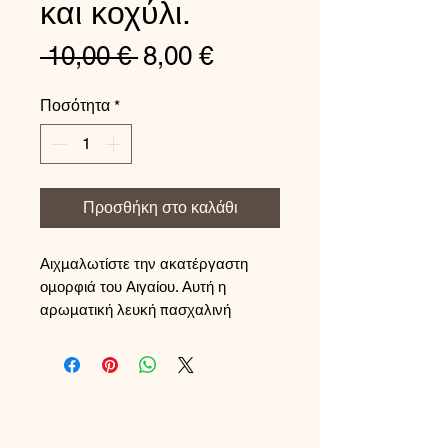
και κοχύλι.
Κανονική
Τιμή
 10,00 € 
8,00 €
τιμή
Έκπτωσης
Ποσότητα
*
Προσθήκη στο καλάθι
Αιχμαλωτίστε την ακατέργαστη
ομορφιά του Αιγαίου. Αυτή η
αρωματική λευκή πασχαλινή
λαμπάδα είναι στολισμένη με έναν
αληθινό, φυσικό αστερία και ένα
κομψό κοχύλι, διακοσμημένη
σχολαστικά στο χέρι στο
εργαστήριό μας στο νησί της
Μήλου. Ένα λιτό αλλά εντυπωσιακό