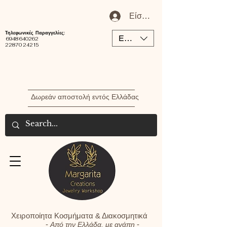
Είσοδος / Εγγραφή Μέλου
Τηλεφωνικές Παραγγελίες:
EUR (€)
6948 640262
22870 24215
Δωρεάν αποστολή εντός Ελλάδας
Χειροποίητα Κοσμήματα & Διακοσμητικά
-
-
Από την Ελλάδα, με αγάπη