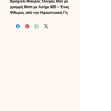
Βραχιόλι Μαύρος Όνυχας Ματ με
γραμμή 6mm με Ασήμι 925 – Ένας
Ψίθυρος από την Ηφαιστειακή Γη
της Μήλου
Στο νησί της Μήλου, όπου αρχαία
ηφαίστεια σμίλευσαν μαύρους
βράχους και ήσυχους όρμους, η γη
εξακολουθεί να έχει έναν βαθύ,
σταθερό παλμό. Αυτό το βραχιόλι
γεννιέται από αυτό το τοπίο — ένας
φόρος τιμής στην ακατέργαστη
ομορφιά και την στοιχειώδη ηρεμία
του νησιού.
Κάθε ματ
χάντρα Μαύρου Όνυχα
6χιλ
. αντικατοπτρίζει τη βελούδινη
υφή των ηφαιστειακών πετρών της
Μήλου, διαμορφωμένη από αιώνες
ανέμου και θάλασσας. Το απαλό,