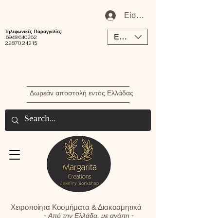
Είσοδος / Εγγραφή Μέλου
Τηλεφωνικές Παραγγελίες:
EUR (€)
6948 640262
22870 24215
Δωρεάν αποστολή εντός Ελλάδας
Χειροποίητα Κοσμήματα & Διακοσμητικά
-
-
Από την Ελλάδα, με αγάπη