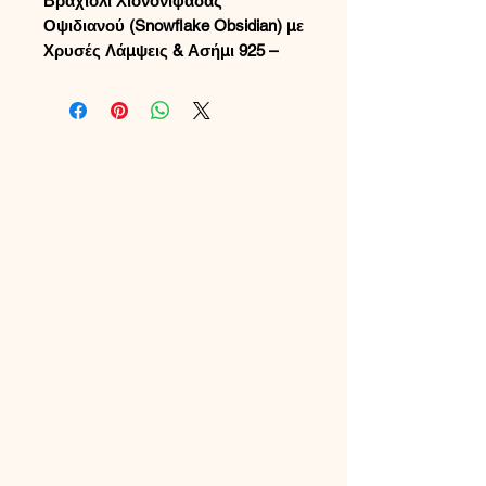
Βραχιόλι Χιονονιφάδας
Οψιδιανού (Snowflake Obsidian) με
Χρυσές Λάμψεις & Ασήμι 925 –
Volcanic Luxury από τη
MargaritaCreations
Χρυσό Λαμπερό Βραχιόλι
Οψιδιανού Snowflake με Ασήμι
925 – Ηφαιστειακή Πολυτέλεια
από τη MargaritaCreations
Προσθέστε μια πινελιά
εκλεπτυσμένης ηφαιστειακής
κομψότητας στο στυλ σας με αυτό
το χειροποίητο χρυσό λαμπερό
βραχιόλι Οψιδιανού Snowflake,
αναβαθμισμένο με κούμπωμα από
ασήμι 925 και αυξομειούμενη
αλυσίδα. Κάθε γυαλισμένη χάντρα
οψιδιανού αποκαλύπτει φυσικά