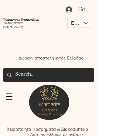
Είσοδος / Εγγραφή Μέλου
Τηλεφωνικές Παραγγελίες:
EUR (€)
6948 640262
22870 24215
Δωρεάν αποστολή εντός Ελλάδας
Χειροποίητα Κοσμήματα & Διακοσμητικά
-
-
Από την Ελλάδα, με αγάπη