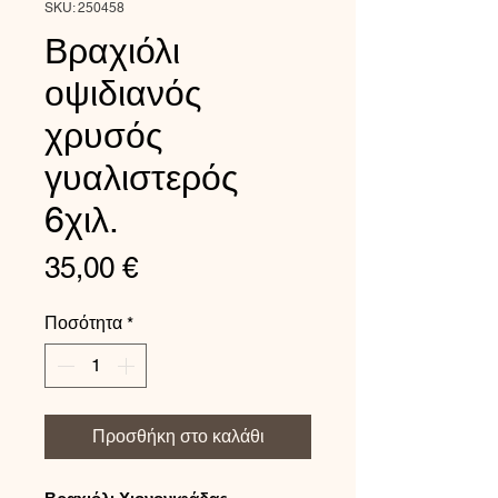
SKU: 250458
Βραχιόλι
οψιδιανός
χρυσός
γυαλιστερός
6χιλ.
Τιμή
35,00 €
Ποσότητα
*
Προσθήκη στο καλάθι