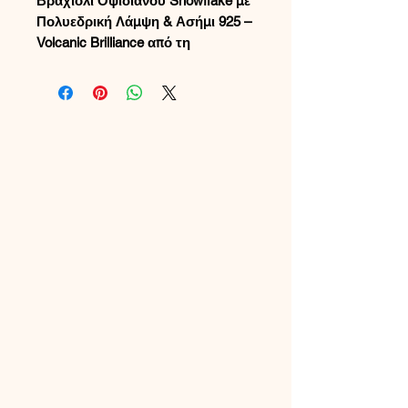
Βραχιόλι Οψιδιανού Snowflake με
Πολυεδρική Λάμψη & Ασήμι 925 –
Volcanic Brilliance από τη
MargaritaCreations
Αναβαθμίστε το στυλ σας με αυτό
το χειροποίητο βραχιόλι
Οψιδιανού
Snowflake με έδρες
, έναν
εντυπωσιακό συνδυασμό
ηφαιστειακής ομορφιάς και
εκλεπτυσμένης κομψότητας. Κάθε
πολυεδρική χάντρα Οψιδιανού
αντανακλά το φως με μια λαμπερή
ακτινοβολία, αποκαλύπτοντας τα
φυσικά γκρι-λευκά μοτίβα
«χιονονιφάδας» που σχηματίστηκαν
κατά την ψύξη της λάβας. Το
αποτέλεσμα είναι μια έντονη,
ελκυστική υφή που καθιστά κάθε
βραχιόλι πραγματικά μοναδικό.