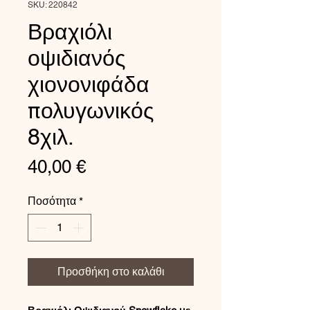
SKU: 220842
Βραχιόλι
οψιδιανός
χιονονιφάδα
πολυγωνικός
8χιλ.
Τιμή
40,00 €
Ποσότητα
*
Προσθήκη στο καλάθι