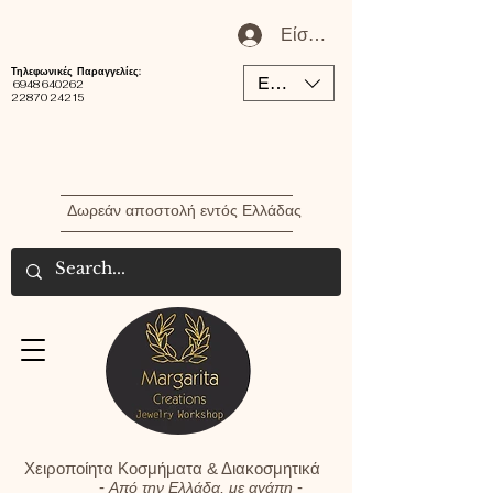
Είσοδος / Εγγραφή Μέλου
Τηλεφωνικές Παραγγελίες:
EUR (€)
6948 640262
22870 24215
Δωρεάν αποστολή εντός Ελλάδας
Χειροποίητα Κοσμήματα & Διακοσμητικά
-
-
Από την Ελλάδα, με αγάπη