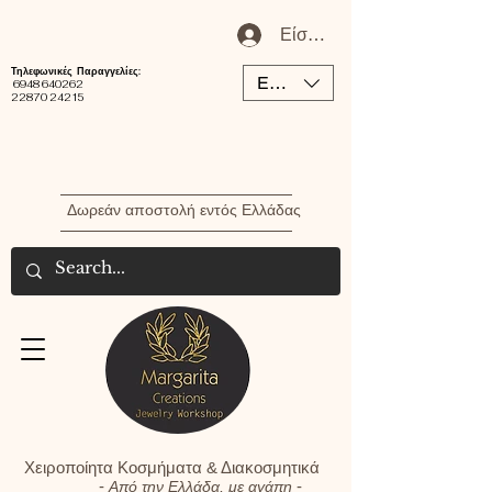
Είσοδος / Εγγραφή Μέλου
Τηλεφωνικές Παραγγελίες:
EUR (€)
6948 640262
22870 24215
Δωρεάν αποστολή εντός Ελλάδας
Χειροποίητα Κοσμήματα & Διακοσμητικά
-
-
Από την Ελλάδα, με αγάπη