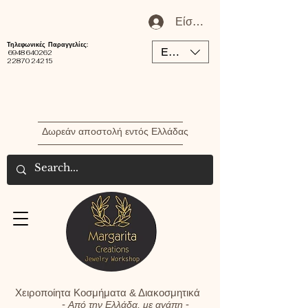
Είσοδος / Εγγραφή Μέλου
Τηλεφωνικές Παραγγελίες:
EUR (€)
6948 640262
22870 24215
Δωρεάν αποστολή εντός Ελλάδας
Χειροποίητα Κοσμήματα & Διακοσμητικά
-
-
Από την Ελλάδα, με αγάπη