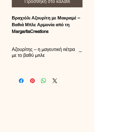
Προσθήκη στο καλάθι
Βραχιόλι Αζουρίτη με Μακραμέ –
Βαθιά Μπλε Αρμονία από τη
MargaritaCreations
Το ματ βραχιόλι Αζουρίτη φέρνει τον
Αζουρίτης – η μαγευτική πέτρα
πλούσιο, βαθύ μπλε χαρακτήρα του
με το βαθύ μπλε
φυσικού Αζουρίτη σε έναν
καθαρό,μοντέρνο σχεδιασμό. Κάθε
χάντρα διαθέτει διακριτικούς τόνους
του ναυτικού μπλε και του ίντιγκο με
φυσικά μεταλλικά μοτίβα, ενώ το
ματ φινίρισμα προσθέτει μια απαλή,
σύγχρονη υφή. Το κόσμημα
ολοκληρώνεται με ένα ανθεκτικό,
αυξομειούμενο κλείσιμο μακραμέ,
προσφέροντας άνεση, ευελιξία και
τέλεια εφαρμογή για κάθε μέρα.