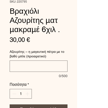
SKU: 220795
Βραχιόλι
Αζουρίτης ματ
μακραμέ 6χιλ .
Τιμή
30,00 €
Αζουρίτης – η μαγευτική πέτρα με το
βαθύ μπλε (προαιρετικό)
0/500
Ποσότητα
*