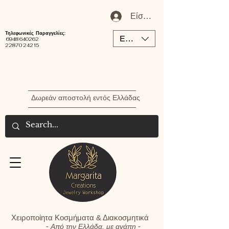
Είσοδος / Εγγραφή Μέλου
Τηλεφωνικές Παραγγελίες:
EUR (€)
6948 640262
22870 24215
Δωρεάν αποστολή εντός Ελλάδας
Χειροποίητα Κοσμήματα & Διακοσμητικά
-
-
Από την Ελλάδα, με αγάπη