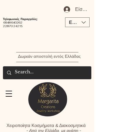
Είσοδος / Εγγραφή Μέλου
Τηλεφωνικές Παραγγελίες:
EUR (€)
6948 640262
22870 24215
Δωρεάν αποστολή εντός Ελλάδας
Χειροποίητα Κοσμήματα & Διακοσμητικά
-
-
Από την Ελλάδα, με αγάπη