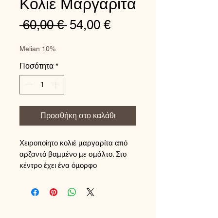
Κολιέ Μαργαρίτα
Κανονική
Τιμή
 60,00 € 
54,00 €
τιμή
Έκπτωσης
Melian 10%
Ποσότητα
*
Προσθήκη στο καλάθι
Χειροποίητο κολιέ μαργαρίτα από
αρζαντό βαμμένο με σμάλτο. Στο
κέντρο έχει ένα όμορφο
μαργαριτάρι.
Η αλυσίδα είναι κατασκευασμένη
από επιχρυσωμένο ατσάλι.
Μήκος: 46 εκ. με αλυσίδα