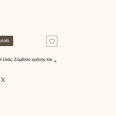
αλάθι
ί ελιάς: Σύμβολο ειρήνης και
εί από καιρό ένα
μβολο ειρήνης,
ς και ελπίδας. Τα
κλαδιά της, πλούσια
λα, έχουν στέψει