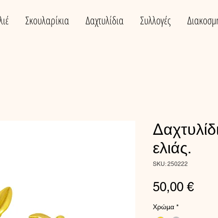
λιέ
Σκουλαρίκια
Δαχτυλίδια
Συλλογές
Διακοσμ
Δαχτυλίδι
ελιάς.
SKU: 250222
Τιμή
50,00 €
Χρώμα
*