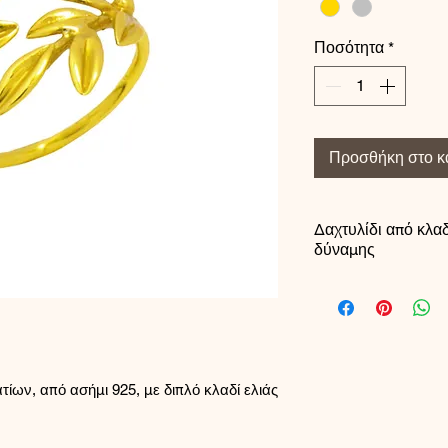
Ποσότητα
*
Προσθήκη στο κ
Δαχτυλίδι από κλαδ
δύναμης
Η ελιά αποτελ
αγαπημένο σύ
ανθεκτικότητα
λεπτεπίλεπτα 
ίων, από ασήμι 925, με διπλό κλαδί ελιάς
σε λεπτά φύλ