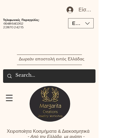
Είσοδος / Εγγραφή Μέλου
Τηλεφωνικές Παραγγελίες:
EUR (€)
6948 640262
22870 24215
Δωρεάν αποστολή εντός Ελλάδας
Χειροποίητα Κοσμήματα & Διακοσμητικά
-
-
Από την Ελλάδα, με αγάπη