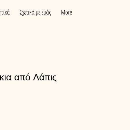
ητικά
Σχετικά με εμάς
More
κια από Λάπις