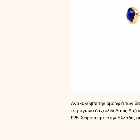
Ανακαλύψτε την ομορφιά των δαχ
τετράγωνο δαχτυλίδι Λάπις Λάζου
925. Χειροποίητο στην Ελλάδα, αυτ
δεξιοτεχνία για την οποία είναι γ
να ρυθμιστεί για τέλεια εφαρμογ
κομμάτι σε κάθε συλλογή. Απολα