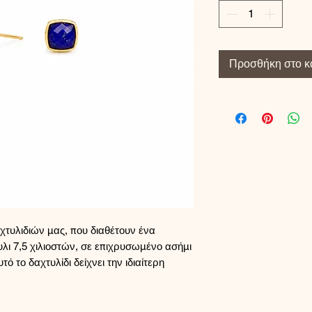
Προσθήκη στο κ
τυλιδιών μας, που διαθέτουν ένα
λι 7,5 χιλιοστών, σε επιχρυσωμένο ασήμι
ό το δαχτυλίδι δείχνει την ιδιαίτερη
νωστή η MargaritaCreations. Είναι εύκολο
ή και θα αποτελέσει ένα διαχρονικό
ύστε τη μοναδική γοητεία των