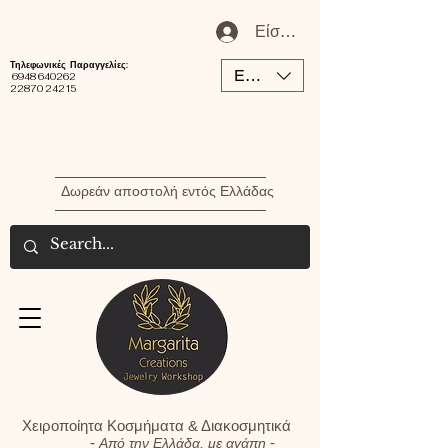
Είσοδος / Εγγραφή Μέλου
Τηλεφωνικές Παραγγελίες:
EUR (€)
6948 640262
22870 24215
Δωρεάν αποστολή εντός Ελλάδας
Χειροποίητα Κοσμήματα & Διακοσμητικά
-
-
Από την Ελλάδα, με αγάπη