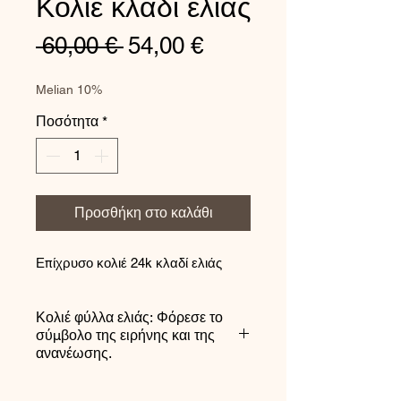
Κολιέ κλαδί ελιάς
Κανονική
Τιμή
 60,00 € 
54,00 €
τιμή
Έκπτωσης
Melian 10%
Ποσότητα
*
Προσθήκη στο καλάθι
Επίχρυσο κολιέ 24k κλαδί ελιάς
Κολιέ φύλλα ελιάς: Φόρεσε το
σύμβολο της ειρήνης και της
ανανέωσης.
Με τις ρίζες της στην