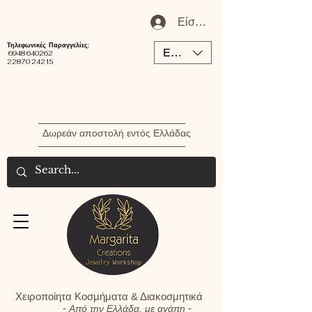
Είσοδος / Εγγραφή Μέλου
Τηλεφωνικές Παραγγελίες:
EUR (€)
6948 640262
22870 24215
Δωρεάν αποστολή εντός Ελλάδας
Χειροποίητα Κοσμήματα & Διακοσμητικά
-
-
Από την Ελλάδα, με αγάπη