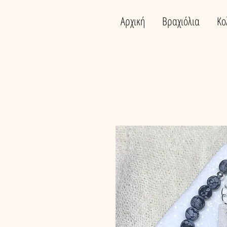
Αρχική
Βραχιόλια
Κο