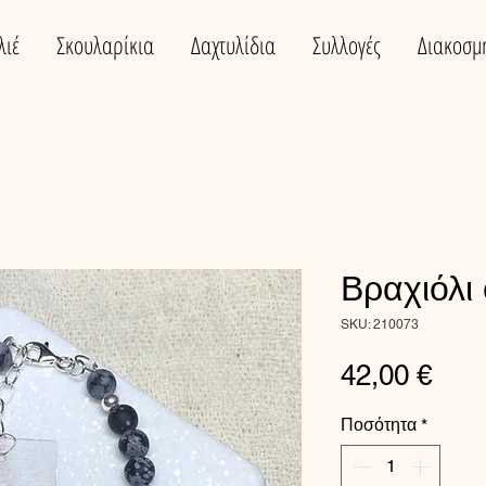
λιέ
Σκουλαρίκια
Δαχτυλίδια
Συλλογές
Διακοσμ
Βραχιόλι
SKU: 210073
Τιμή
42,00 €
Ποσότητα
*