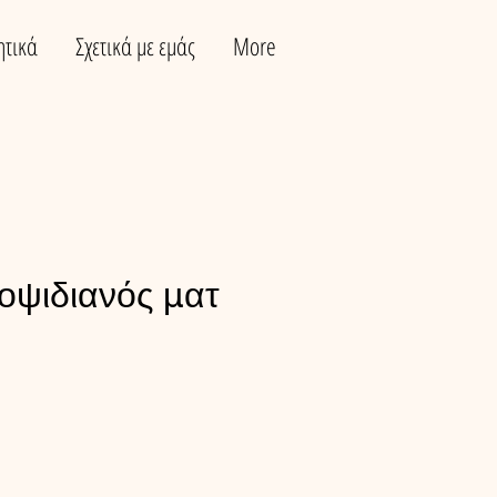
ητικά
Σχετικά με εμάς
More
 οψιδιανός ματ