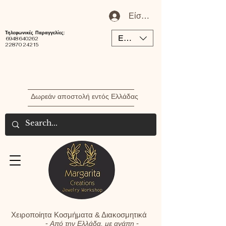
Είσοδος / Εγγραφή Μέλου
Τηλεφωνικές Παραγγελίες:
EUR (€)
6948 640262
22870 24215
Δωρεάν αποστολή εντός Ελλάδας
Χειροποίητα Κοσμήματα & Διακοσμητικά
-
-
Από την Ελλάδα, με αγάπη