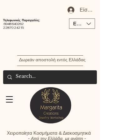
Είσοδος / Εγγραφή Μέλου
Τηλεφωνικές Παραγγελίες:
EUR (€)
6948 640262
22870 24215
Δωρεάν αποστολή εντός Ελλάδας
Χειροποίητα Κοσμήματα & Διακοσμητικά
-
-
Από την Ελλάδα, με αγάπη