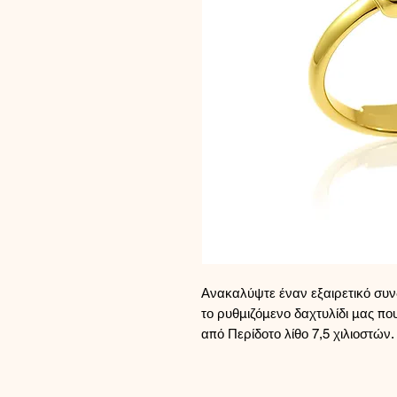
Ανακαλύψτε έναν εξαιρετικό συν
το ρυθμιζόμενο δαχτυλίδι μας πο
από Περίδοτο λίθο 7,5 χιλιοστώ
κομμάτι είναι από επιχρυσωμένο
της MargaritaCreations στην χειρο
μοναδική απόδειξη της αφοσίωσ