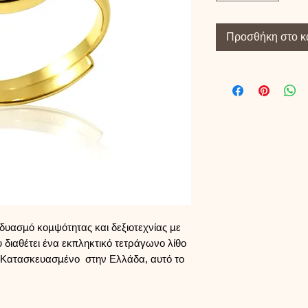
Προσθήκη στο κ
δυασμό κομψότητας και δεξιοτεχνίας με
υ διαθέτει ένα εκπληκτικό τετράγωνο λίθο
ν. Κατασκευασμένο στην Ελλάδα, αυτό το
 ασήμι 925, αντανακλώντας τη δέσμευση
ποίητη τέχνη. Κάθε δαχτυλίδι είναι μια
ής μας στη δημιουργία κοσμημάτων που