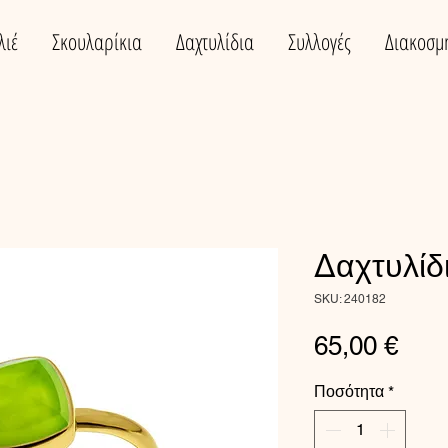
λιέ
Σκουλαρίκια
Δαχτυλίδια
Συλλογές
Διακοσμ
Δαχτυλίδ
SKU: 240182
Τιμή
65,00 €
Ποσότητα
*