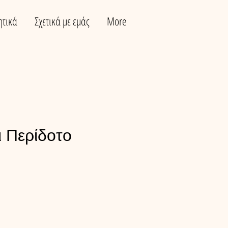
ητικά
Σχετικά με εμάς
More
ι Περίδοτο