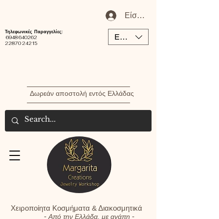
Είσοδος / Εγγραφή Μέλου
Τηλεφωνικές Παραγγελίες:
EUR (€)
6948 640262
22870 24215
Δωρεάν αποστολή εντός Ελλάδας
Χειροποίητα Κοσμήματα & Διακοσμητικά
-
-
Από την Ελλάδα, με αγάπη