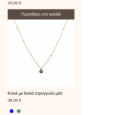
Τιμή
40,00 €
Προσθήκη στο καλάθι
Κολιέ με διπλό στρογγυλό μάτι
Τιμή
38,00 €