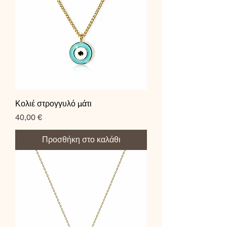
Κολιέ στρογγυλό μάτι
Τιμή
40,00 €
Προσθήκη στο καλάθι