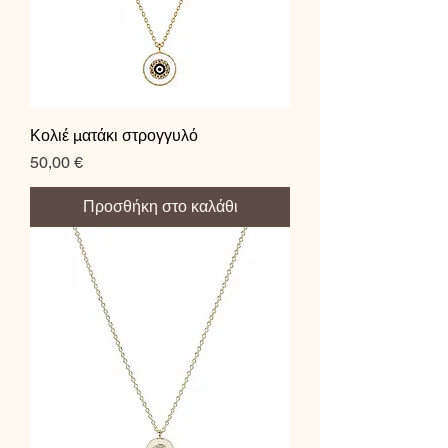
Κολιέ ματάκι στρογγυλό
Τιμή
50,00 €
Προσθήκη στο καλάθι