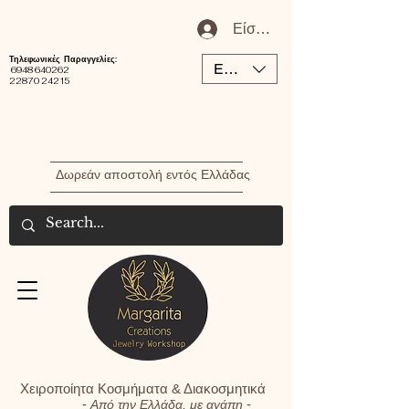
Είσοδος / Εγγραφή Μέλου
Τηλεφωνικές Παραγγελίες:
EUR (€)
6948 640262
22870 24215
Δωρεάν αποστολή εντός Ελλάδας
Χειροποίητα Κοσμήματα & Διακοσμητικά
-
-
Από την Ελλάδα, με αγάπη