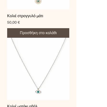
Κολιέ στρογγυλό μάτι
Τιμή
50,00 €
Προσθήκη στο καλάθι
Κολιέ ματάκι οβάλ.