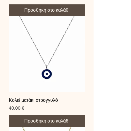
Προσθήκη στο καλάθι
Κολιέ ματάκι στρογγυλό
Τιμή
40,00 €
Προσθήκη στο καλάθι